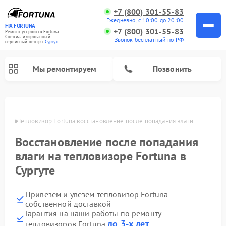
+7 (800) 301-55-83
Ежедневно, с 10:00 до 20:00
FIX-FORTUNA
+7 (800) 301-55-83
Ремонт устройств Fortuna
Специализированный
Звонок бесплатный по РФ
cервисный центр г.
Сургут
Мы ремонтируем
Позвонить
Ремонт оптических прицелов Fortuna
ргуте
Тепловизор Fortuna восстановление после попадания влаги
Восстановление после попадания
влаги на тепловизоре Fortuna в
Сургуте
Привезем и увезем тепловизор Fortuna
собственной доставкой
Гарантия на наши работы по ремонту
до 3-х лет
тепловизоров Fortuna