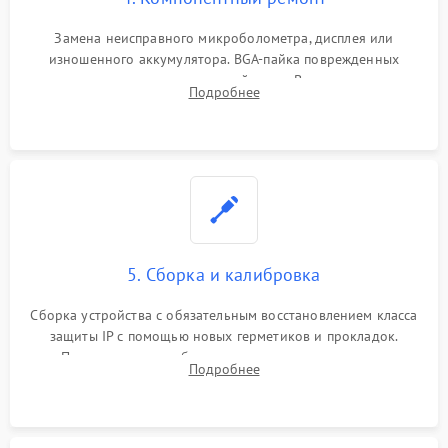
Замена неисправного микроболометра, дисплея или
изношенного аккумулятора. BGA-пайка поврежденных
контроллеров на материнской плате. Восстановление
Подробнее
разъемов и кнопок, замена поврежденных элементов
корпуса.
5. Сборка и калибровка
Сборка устройства с обязательным восстановлением класса
защиты IP с помощью новых герметиков и прокладок.
Программная калибровка матрицы по эталонному
Подробнее
абсолютно черному телу для точного измерения температур.