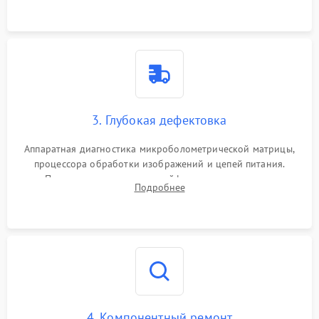
растворами.
3. Глубокая дефектовка
Аппаратная диагностика микроболометрической матрицы,
процессора обработки изображений и цепей питания.
Проверка целостности шлейфов, модуля памяти и
Подробнее
интерфейсов связи. Выявление сгоревших SMD-компонентов
на плате.
4. Компонентный ремонт