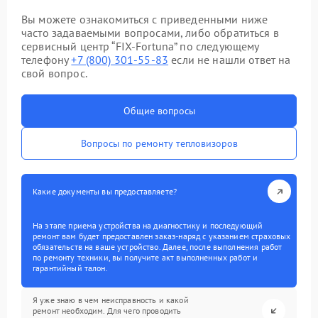
Вы можете ознакомиться с приведенными ниже
часто задаваемыми вопросами, либо обратиться в
сервисный центр “FIX-Fortuna” по следующему
телефону
+7 (800) 301-55-83
если не нашли ответ на
свой вопрос.
Общие вопросы
Вопросы по ремонту тепловизоров
Какие документы вы предоставляете?
На этапе приема устройства на диагностику и последующий
ремонт вам будет предоставлен заказ-наряд с указанием страховых
обязательств на ваше устройство. Далее, после выполнения работ
по ремонту техники, вы получите акт выполненных работ и
гарантийный талон.
Я уже знаю в чем неисправность и какой
ремонт необходим. Для чего проводить