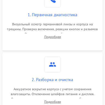
1. Первичная диагностика
Визуальный осмотр германиевой линзы и корпуса на
трещины. Проверка включения, реакции кнопок и разъемов
зарядки. Оценка вывода тепловой сигнатуры на экран,
Подробнее
проверка базовых функций и считывание системных
ошибок.
2. Разборка и очистка
Аккуратное вскрытие корпуса с учетом сохранения
влагозащиты. Отключение шлейфов питания и дисплея.
Очистка внутренних плат от окислов и пыли. Бережная
Подробнее
обработка германиевого объектива специализированными