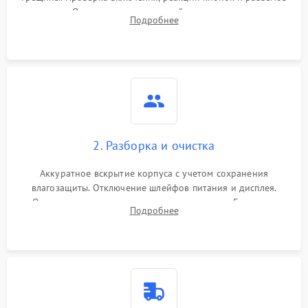
зарядки. Оценка вывода тепловой сигнатуры на экран,
Подробнее
проверка базовых функций и считывание системных
ошибок.
2. Разборка и очистка
Аккуратное вскрытие корпуса с учетом сохранения
влагозащиты. Отключение шлейфов питания и дисплея.
Очистка внутренних плат от окислов и пыли. Бережная
Подробнее
обработка германиевого объектива специализированными
растворами.