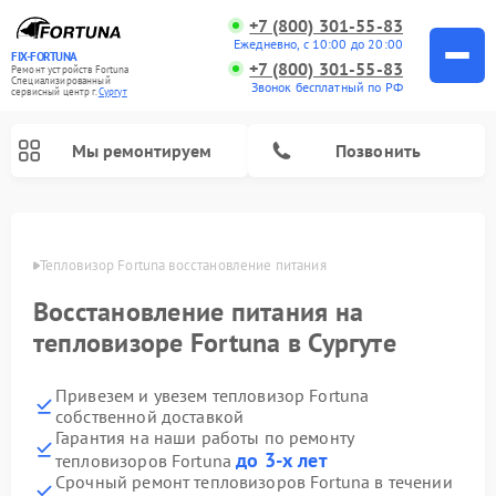
+7 (800) 301-55-83
Ежедневно, с 10:00 до 20:00
FIX-FORTUNA
+7 (800) 301-55-83
Ремонт устройств Fortuna
Специализированный
Звонок бесплатный по РФ
cервисный центр г.
Сургут
Мы ремонтируем
Позвонить
Ремонт оптических прицелов Fortuna
ргуте
Тепловизор Fortuna восстановление питания
Восстановление питания на
тепловизоре Fortuna в Сургуте
Привезем и увезем тепловизор Fortuna
собственной доставкой
Гарантия на наши работы по ремонту
до 3-х лет
тепловизоров Fortuna
Срочный ремонт тепловизоров Fortuna в течении