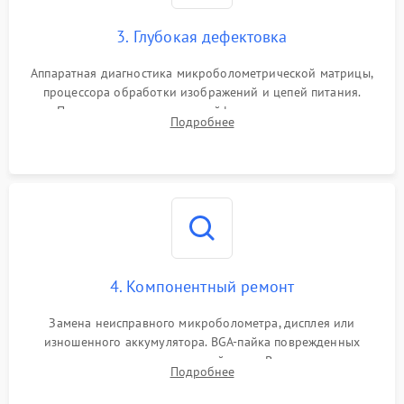
3. Глубокая дефектовка
Аппаратная диагностика микроболометрической матрицы,
процессора обработки изображений и цепей питания.
Проверка целостности шлейфов, модуля памяти и
Подробнее
интерфейсов связи. Выявление сгоревших SMD-компонентов
на плате.
4. Компонентный ремонт
Замена неисправного микроболометра, дисплея или
изношенного аккумулятора. BGA-пайка поврежденных
контроллеров на материнской плате. Восстановление
Подробнее
разъемов и кнопок, замена поврежденных элементов
корпуса.