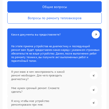
Общие вопросы
Вопросы по ремонту тепловизоров
Какие документы вы предоставляете?
На этапе приема устройства на диагностику и последующий
ремонт вам будет предоставлен заказ-наряд с указанием страховых
обязательств на ваше устройство. Далее, после выполнения работ
по ремонту техники, вы получите акт выполненных работ и
гарантийный талон.
Я уже знаю в чем неисправность и какой
ремонт необходим. Для чего проводить
диагностику?
Мне нужен срочный ремонт. Сможете
сделать?
Я хочу, чтобы мое устройство
ремонтировали при мне.