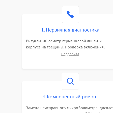
1. Первичная диагностика
Визуальный осмотр германиевой линзы и
корпуса на трещины. Проверка включения,
реакции кнопок и разъемов зарядки. Оценка
Подробнее
вывода тепловой сигнатуры на экран, проверка
базовых функций и считывание системных
ошибок.
4. Компонентный ремонт
Замена неисправного микроболометра, диспле