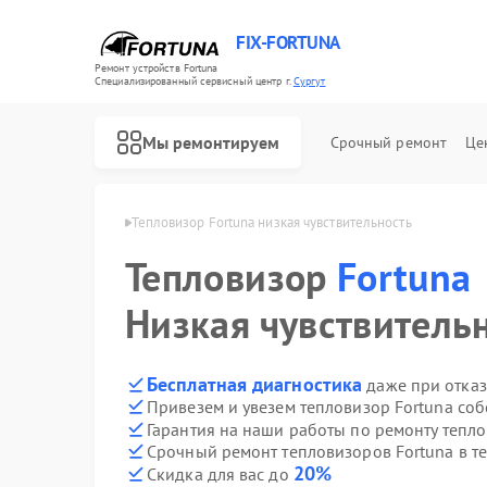
FIX-FORTUNA
Ремонт устройств Fortuna
Специализированный cервисный центр г.
Сургут
Мы ремонтируем
Срочный ремонт
Це
Ремонт оптических прицелов Fortuna
в Fortuna в Сургуте
Тепловизор Fortuna низкая чувствительность
Тепловизор
Fortuna
Низкая чувствитель
Бесплатная диагностика
даже при отказ
Привезем и увезем тепловизор Fortuna со
Гарантия на наши работы по ремонту тепл
Срочный ремонт тепловизоров Fortuna в т
20%
Скидка для вас до