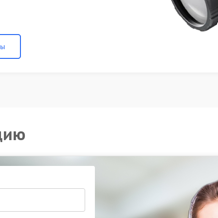
ны
цию