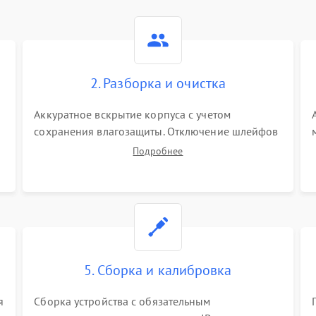
2. Разборка и очистка
Аккуратное вскрытие корпуса с учетом
сохранения влагозащиты. Отключение шлейфов
питания и дисплея. Очистка внутренних плат от
Подробнее
окислов и пыли. Бережная обработка
германиевого объектива специализированными
растворами.
5. Сборка и калибровка
я
Сборка устройства с обязательным