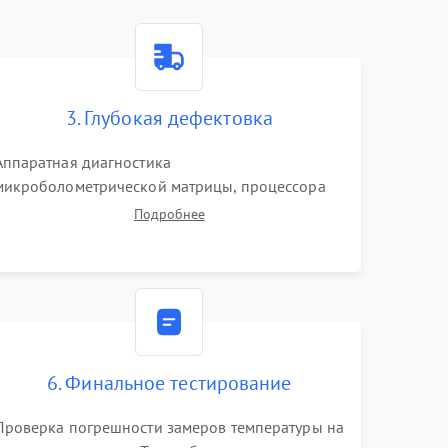
3. Глубокая дефектовка
Аппаратная диагностика
микроболометрической матрицы, процессора
обработки изображений и цепей питания.
Подробнее
Проверка целостности шлейфов, модуля памяти
и интерфейсов связи. Выявление сгоревших
SMD-компонентов на плате.
6. Финальное тестирование
Проверка погрешности замеров температуры на