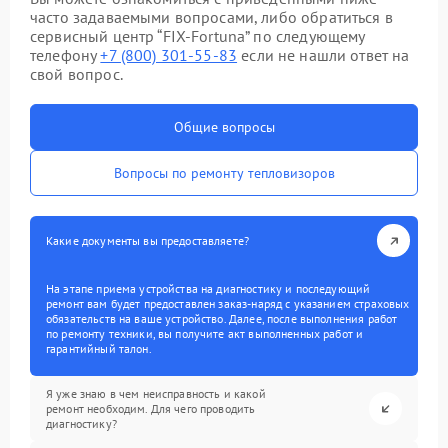
часто задаваемыми вопросами, либо обратиться в
сервисный центр “FIX-Fortuna” по следующему
телефону
+7 (800) 301-55-83
если не нашли ответ на
свой вопрос.
Общие вопросы
Вопросы по ремонту тепловизоров
Какие документы вы предоставляете?
На этапе приема устройства на диагностику и последующий
ремонт вам будет предоставлен заказ-наряд с указанием страховых
обязательств на ваше устройство. Далее, после выполнения работ
по ремонту техники, вы получите акт выполненных работ и
гарантийный талон.
Я уже знаю в чем неисправность и какой
ремонт необходим. Для чего проводить
диагностику?