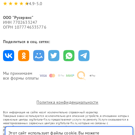
4.9-5.0
ООО "Русервис"
ИНН 7702633247
ОГРН 1077746335776
Поделиться в соц. сетях:
Мы принимаем
все формы оплаты
Политика конфиденциальности
Вся информация на сайте носит исключительно справочный характер.
Товарные знаки используются исключительно для описания устройств, в отношении которых
сервисные центры srg.fortuna-fix.ru предоставляют услуги по ремонту. Услуги оказываются в
неавторизованных сервисных центрах srg.fortuna-fix.ru, которые не связаны с
правообладателями товарных знаков или их официальными представителями.
Ремонт осуществляется для устройств, уже введенных в гражданский оборот в соответствии
Этот сайт использует файлы cookie. Вы можете
со статьей 1487 ГК РФ.