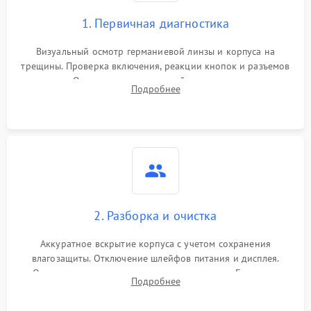
1. Первичная диагностика
Визуальный осмотр германиевой линзы и корпуса на
трещины. Проверка включения, реакции кнопок и разъемов
зарядки. Оценка вывода тепловой сигнатуры на экран,
Подробнее
проверка базовых функций и считывание системных
ошибок.
2. Разборка и очистка
Аккуратное вскрытие корпуса с учетом сохранения
влагозащиты. Отключение шлейфов питания и дисплея.
Очистка внутренних плат от окислов и пыли. Бережная
Подробнее
обработка германиевого объектива специализированными
растворами.