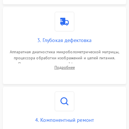
3. Глубокая дефектовка
Аппаратная диагностика микроболометрической матрицы,
процессора обработки изображений и цепей питания.
Проверка целостности шлейфов, модуля памяти и
Подробнее
интерфейсов связи. Выявление сгоревших SMD-компонентов
на плате.
4. Компонентный ремонт