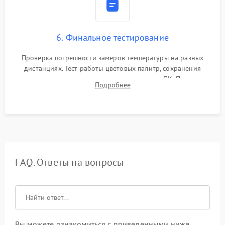
6. Финальное тестирование
Проверка погрешности замеров температуры на разных
дистанциях. Тест работы цветовых палитр, сохранения
термограмм в память и передачи данных на ПК. Проверка
Подробнее
автономности работы и итоговый контроль качества.
FAQ. Ответы на вопросы
Вы можете ознакомиться с приведенными ниже