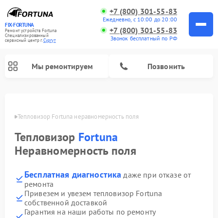
+7 (800) 301-55-83
Ежедневно, с 10:00 до 20:00
FIX-FORTUNA
+7 (800) 301-55-83
Ремонт устройств Fortuna
Специализированный
Звонок бесплатный по РФ
cервисный центр г.
Сургут
Мы ремонтируем
Позвонить
Ремонт оптических прицелов Fortuna
ргуте
Тепловизор Fortuna неравномерность поля
Тепловизор
Fortuna
Неравномерность поля
Бесплатная диагностика
даже при отказе от
ремонта
Привезем и увезем тепловизор Fortuna
собственной доставкой
Гарантия на наши работы по ремонту