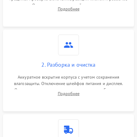
зарядки. Оценка вывода тепловой сигнатуры на экран,
Подробнее
проверка базовых функций и считывание системных
ошибок.
2. Разборка и очистка
Аккуратное вскрытие корпуса с учетом сохранения
влагозащиты. Отключение шлейфов питания и дисплея.
Очистка внутренних плат от окислов и пыли. Бережная
Подробнее
обработка германиевого объектива специализированными
растворами.