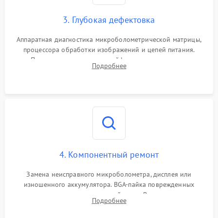
3. Глубокая дефектовка
Аппаратная диагностика микроболометрической матрицы,
процессора обработки изображений и цепей питания.
Проверка целостности шлейфов, модуля памяти и
Подробнее
интерфейсов связи. Выявление сгоревших SMD-компонентов
на плате.
4. Компонентный ремонт
Замена неисправного микроболометра, дисплея или
изношенного аккумулятора. BGA-пайка поврежденных
контроллеров на материнской плате. Восстановление
Подробнее
разъемов и кнопок, замена поврежденных элементов
корпуса.