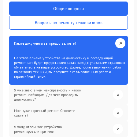
Общие вопросы
Вопросы по ремонту тепловизоров
Какие документы вы предоставляете?
На этапе приема устройства на диагностику и последующий
ремонт вам будет предоставлен заказ-наряд с указанием страховых
обязательств на ваше устройство. Далее, после выполнения работ
по ремонту техники, вы получите акт выполненных работ и
гарантийный талон.
Я уже знаю в чем неисправность и какой
ремонт необходим. Для чего проводить
диагностику?
Мне нужен срочный ремонт. Сможете
сделать?
Я хочу, чтобы мое устройство
ремонтировали при мне.