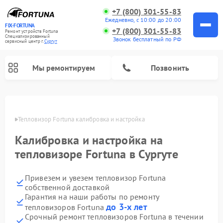
+7 (800) 301-55-83
Ежедневно, с 10:00 до 20:00
FIX-FORTUNA
+7 (800) 301-55-83
Ремонт устройств Fortuna
Специализированный
Звонок бесплатный по РФ
cервисный центр г.
Сургут
Мы ремонтируем
Позвонить
Ремонт оптических прицелов Fortuna
ргуте
Тепловизор Fortuna калибровка и настройка
Калибровка и настройка на
тепловизоре Fortuna в Сургуте
Привезем и увезем тепловизор Fortuna
собственной доставкой
Гарантия на наши работы по ремонту
до 3-х лет
тепловизоров Fortuna
Срочный ремонт тепловизоров Fortuna в течении