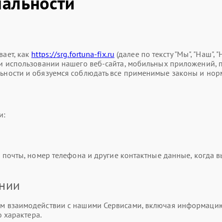
альности
ает, как
https://srg.fortuna-fix.ru
(далее по тексту "Мы", "Наш",
использовании нашего веб-сайта, мобильных приложений, прод
ности и обязуемся соблюдать все применимые законы и нор
и:
почты, номер телефона и другие контактные данные, когда вы
ании
 взаимодействии с нашими Сервисами, включая информацию о
 характера.