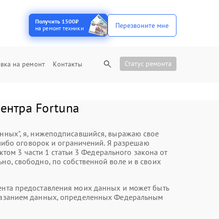
Получить 1500₽
Перезвоните мне
на ремонт техники
Статус ремонта
вка на ремонт
Контакты
ентра Fortuna
анных", я, нижеподписавшийся, выражаю свое
либо оговорок и ограничений. Я разрешаю
ом 3 части 1 статьи 3 Федерального закона от
но, свободно, по собственной воле и в своих
мента предоставления моих данных и может быть
 указанием данных, определенных Федеральным