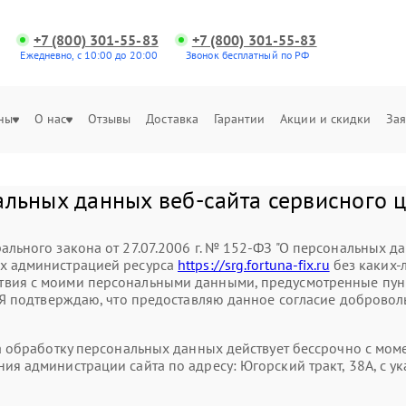
+7 (800) 301-55-83
+7 (800) 301-55-83
Ежедневно, с 10:00 до 20:00
Звонок бесплатный по РФ
ны
О нас
Отзывы
Доставка
Гарантии
Акции и скидки
Зая
альных данных веб-сайта сервисного ц
ального закона от 27.07.2006 г. № 152-ФЗ "О персональных д
ых администрацией ресурса
https://srg.fortuna-fix.ru
без каких-
вия с моими персональными данными, предусмотренные пункт
. Я подтверждаю, что предоставляю данное согласие доброволь
на обработку персональных данных действует бессрочно с мо
ния администрации сайта по адресу: Югорский тракт, 38А, с