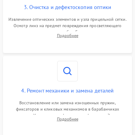
3. Очистка и дефектоскопия оптики
Извлечение оптических элементов и узла прицельной сетки.
Осмотр линз на предмет повреждения просветляющего
покрытия или появления грибка. Бережная очистка стекол
Подробнее
спецрастворами. Проверка целостности гравированной
сетки и модуля ее подсветки.
4. Ремонт механики и замена деталей
Восстановление или замена изношенных пружин,
фиксаторов и кликовых механизмов в барабанчиках
поправок. Устранение люфтов в трансфокаторе. Замена
Подробнее
поврежденных линз, разбитой сетки или восстановление
контактов в цепи подсветки прицельной марки.