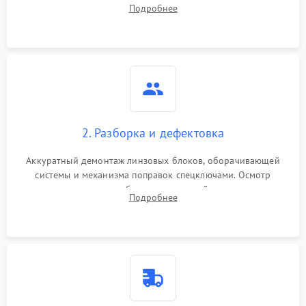
работы барабанчиков ввода поправок, кольца отстройки
Подробнее
параллакса и зума. Выявление сколов, внутренних
загрязнений и нарушений герметичности.
2. Разборка и дефектовка
Аккуратный демонтаж линзовых блоков, оборачивающей
системы и механизма поправок спецключами. Осмотр
внутренних резьбовых соединений, пружин и
Подробнее
уплотнительных колец. Поиск причин люфта, смещения
точки попадания или заклинивания подвижных частей.