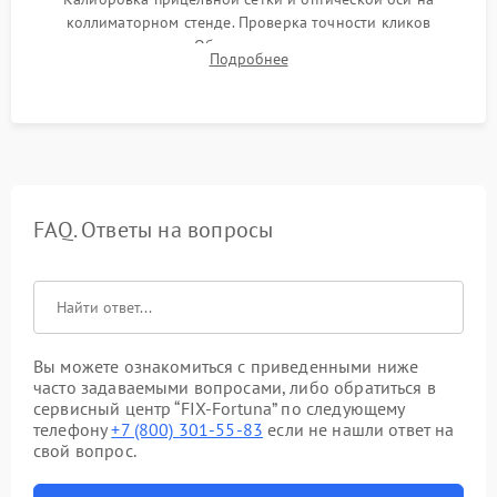
коллиматорном стенде. Проверка точности кликов
механизма поправок. Обязательное испытание прицела на
Подробнее
ударном стенде для проверки устойчивости к отдаче и
гарантии сохранения точки пристрелки.
FAQ. Ответы на вопросы
Вы можете ознакомиться с приведенными ниже
часто задаваемыми вопросами, либо обратиться в
сервисный центр “FIX-Fortuna” по следующему
телефону
+7 (800) 301-55-83
если не нашли ответ на
свой вопрос.