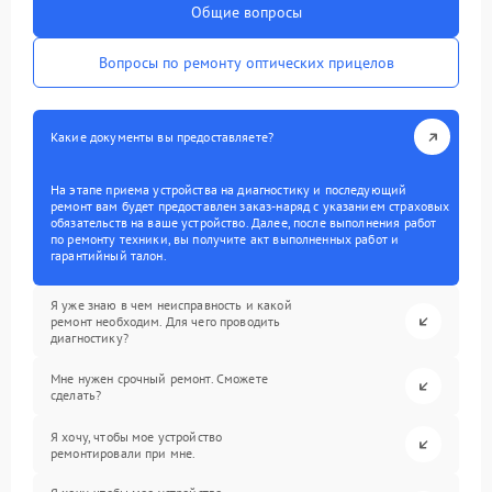
Общие вопросы
Вопросы по ремонту оптических прицелов
Какие документы вы предоставляете?
На этапе приема устройства на диагностику и последующий
ремонт вам будет предоставлен заказ-наряд с указанием страховых
обязательств на ваше устройство. Далее, после выполнения работ
по ремонту техники, вы получите акт выполненных работ и
гарантийный талон.
Я уже знаю в чем неисправность и какой
ремонт необходим. Для чего проводить
диагностику?
Мне нужен срочный ремонт. Сможете
сделать?
Я хочу, чтобы мое устройство
ремонтировали при мне.