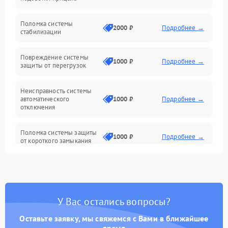
Неисправность подсветки и электроники
Поломка системы
2000 ₽
Подробнее →
стабилизации
Прочие неисправности
Повреждение системы
1000 ₽
Подробнее →
защиты от перегрузок
Электропитание
Неисправность системы
Механика
автоматического
1000 ₽
Подробнее →
отключения
Управление
Поломка системы защиты
1000 ₽
Подробнее →
от короткого замыкания
Корпус/Герметичность
Повреждение системы
Датчики
1000 ₽
Подробнее →
защиты от перегрева
У Вас остались вопросы?
Неисправность системы
защиты от
1000 ₽
Подробнее →
перенапряжения
Оставьте заявку, мы свяжемся с Вами в ближайшее