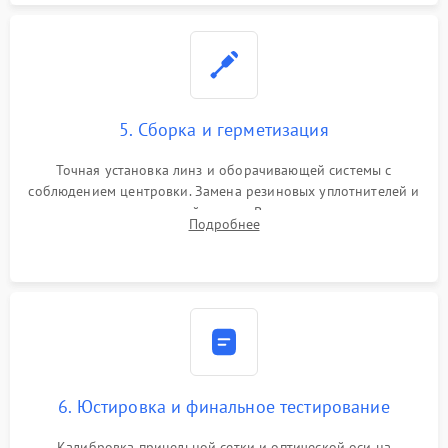
5. Сборка и герметизация
Точная установка линз и оборачивающей системы с
соблюдением центровки. Замена резиновых уплотнителей и
нанесение влагозащитной смазки. Вакуумирование корпуса
Подробнее
и заполнение его осушенным азотом или аргоном для
защиты линз от внутреннего запотевания.
6. Юстировка и финальное тестирование
Калибровка прицельной сетки и оптической оси на