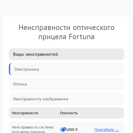
Неисправности оптического
прицела Fortuna
Виды неисправностей
Электроника
Оптика
Неисправность изображения
Неисправности
Стоимость
Механические повреждения
Неисправность системы
Неисправность фокусировки и оптики
1000 ₽
Подробнее →
подсветки прицела