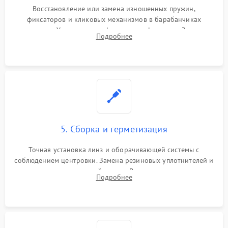
Восстановление или замена изношенных пружин,
фиксаторов и кликовых механизмов в барабанчиках
поправок. Устранение люфтов в трансфокаторе. Замена
Подробнее
поврежденных линз, разбитой сетки или восстановление
контактов в цепи подсветки прицельной марки.
5. Сборка и герметизация
Точная установка линз и оборачивающей системы с
соблюдением центровки. Замена резиновых уплотнителей и
нанесение влагозащитной смазки. Вакуумирование корпуса
Подробнее
и заполнение его осушенным азотом или аргоном для
защиты линз от внутреннего запотевания.