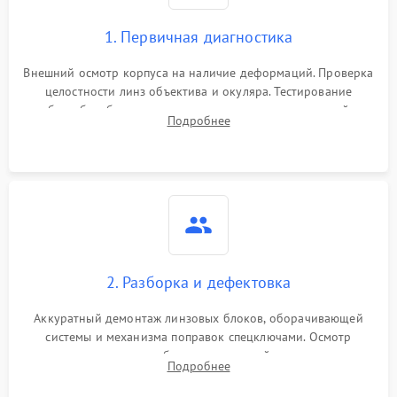
1. Первичная диагностика
Внешний осмотр корпуса на наличие деформаций. Проверка
целостности линз объектива и окуляра. Тестирование
работы барабанчиков ввода поправок, кольца отстройки
Подробнее
параллакса и зума. Выявление сколов, внутренних
загрязнений и нарушений герметичности.
2. Разборка и дефектовка
Аккуратный демонтаж линзовых блоков, оборачивающей
системы и механизма поправок спецключами. Осмотр
внутренних резьбовых соединений, пружин и
Подробнее
уплотнительных колец. Поиск причин люфта, смещения
точки попадания или заклинивания подвижных частей.