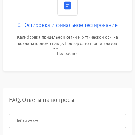
6. Юстировка и финальное тестирование
Калибровка прицельной сетки и оптической оси на
коллиматорном стенде. Проверка точности кликов
механизма поправок. Обязательное испытание прицела на
Подробнее
ударном стенде для проверки устойчивости к отдаче и
гарантии сохранения точки пристрелки.
FAQ. Ответы на вопросы