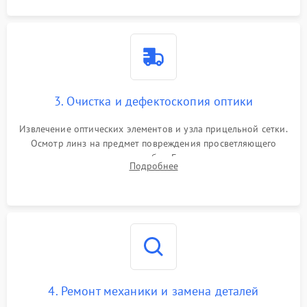
3. Очистка и дефектоскопия оптики
Извлечение оптических элементов и узла прицельной сетки.
Осмотр линз на предмет повреждения просветляющего
покрытия или появления грибка. Бережная очистка стекол
Подробнее
спецрастворами. Проверка целостности гравированной
сетки и модуля ее подсветки.
4. Ремонт механики и замена деталей