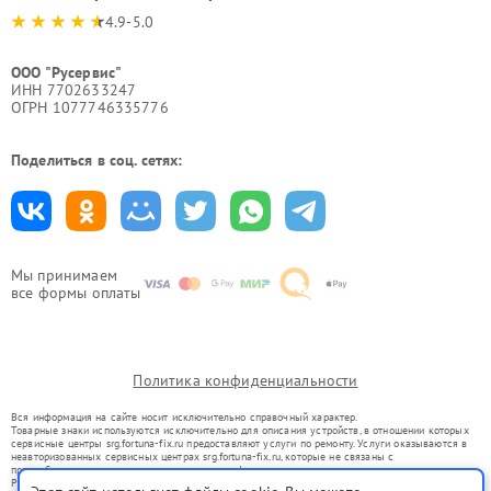
4.9-5.0
ООО "Русервис"
ИНН 7702633247
ОГРН 1077746335776
Поделиться в соц. сетях:
Мы принимаем
все формы оплаты
Политика конфиденциальности
Вся информация на сайте носит исключительно справочный характер.
Товарные знаки используются исключительно для описания устройств, в отношении которых
сервисные центры srg.fortuna-fix.ru предоставляют услуги по ремонту. Услуги оказываются в
неавторизованных сервисных центрах srg.fortuna-fix.ru, которые не связаны с
правообладателями товарных знаков или их официальными представителями.
Ремонт осуществляется для устройств, уже введенных в гражданский оборот в соответствии