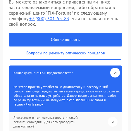
Вы можете ознакомиться с приведенными ниже
часто задаваемыми вопросами, либо обратиться в
сервисный центр “FIX-Fortuna” по следующему
телефону
+7 (800) 301-55-83
если не нашли ответ на
свой вопрос.
Общие вопросы
Вопросы по ремонту оптических прицелов
Какие документы вы предоставляете?
На этапе приема устройства на диагностику и последующий
ремонт вам будет предоставлен заказ-наряд с указанием страховых
обязательств на ваше устройство. Далее, после выполнения работ
по ремонту техники, вы получите акт выполненных работ и
гарантийный талон.
Я уже знаю в чем неисправность и какой
ремонт необходим. Для чего проводить
диагностику?