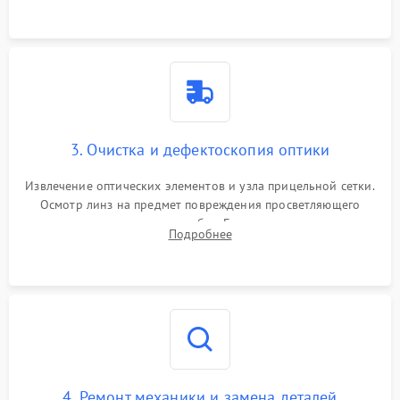
точки попадания или заклинивания подвижных частей.
3. Очистка и дефектоскопия оптики
Извлечение оптических элементов и узла прицельной сетки.
Осмотр линз на предмет повреждения просветляющего
покрытия или появления грибка. Бережная очистка стекол
Подробнее
спецрастворами. Проверка целостности гравированной
сетки и модуля ее подсветки.
4. Ремонт механики и замена деталей