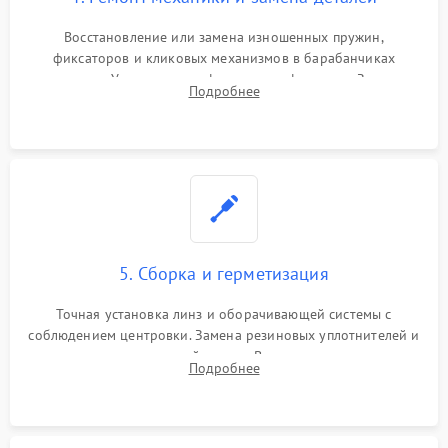
Восстановление или замена изношенных пружин,
фиксаторов и кликовых механизмов в барабанчиках
поправок. Устранение люфтов в трансфокаторе. Замена
Подробнее
поврежденных линз, разбитой сетки или восстановление
контактов в цепи подсветки прицельной марки.
5. Сборка и герметизация
Точная установка линз и оборачивающей системы с
соблюдением центровки. Замена резиновых уплотнителей и
нанесение влагозащитной смазки. Вакуумирование корпуса
Подробнее
и заполнение его осушенным азотом или аргоном для
защиты линз от внутреннего запотевания.