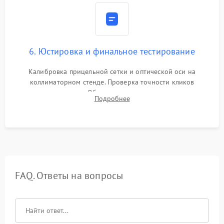
6. Юстировка и финальное тестирование
Калибровка прицельной сетки и оптической оси на
коллиматорном стенде. Проверка точности кликов
механизма поправок. Обязательное испытание прицела на
Подробнее
ударном стенде для проверки устойчивости к отдаче и
гарантии сохранения точки пристрелки.
FAQ. Ответы на вопросы