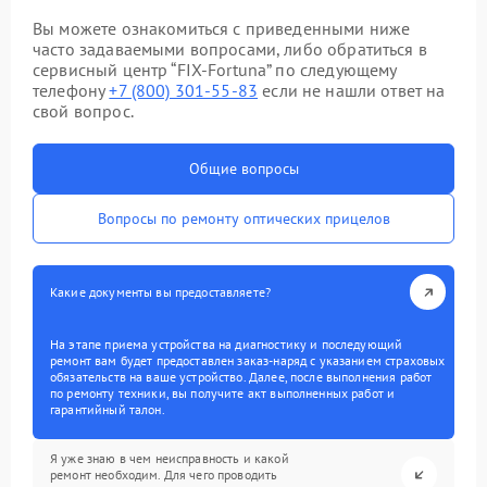
Вы можете ознакомиться с приведенными ниже
часто задаваемыми вопросами, либо обратиться в
сервисный центр “FIX-Fortuna” по следующему
телефону
+7 (800) 301-55-83
если не нашли ответ на
свой вопрос.
Общие вопросы
Вопросы по ремонту оптических прицелов
Какие документы вы предоставляете?
На этапе приема устройства на диагностику и последующий
ремонт вам будет предоставлен заказ-наряд с указанием страховых
обязательств на ваше устройство. Далее, после выполнения работ
по ремонту техники, вы получите акт выполненных работ и
гарантийный талон.
Я уже знаю в чем неисправность и какой
ремонт необходим. Для чего проводить