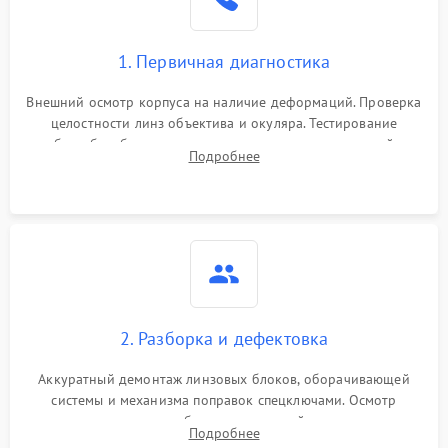
1. Первичная диагностика
Внешний осмотр корпуса на наличие деформаций. Проверка
целостности линз объектива и окуляра. Тестирование
работы барабанчиков ввода поправок, кольца отстройки
Подробнее
параллакса и зума. Выявление сколов, внутренних
загрязнений и нарушений герметичности.
2. Разборка и дефектовка
Аккуратный демонтаж линзовых блоков, оборачивающей
системы и механизма поправок спецключами. Осмотр
внутренних резьбовых соединений, пружин и
Подробнее
уплотнительных колец. Поиск причин люфта, смещения