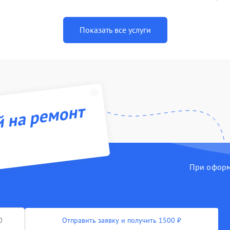
Показать все услуги
й на ремонт
При оформл
Отправить заявку и получить 1500 ₽