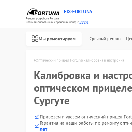
FIX-FORTUNA
Ремонт устройств Fortuna
Специализированный cервисный центр г.
Сургут
Мы ремонтируем
Срочный ремонт
Це
в Fortuna в Сургуте
Оптический прицел Fortuna калибровка и настройка
Калибровка и настр
оптическом прицеле
Сургуте
Привезем и увезем оптический прицел For
Гарантия на наши работы по ремонту опти
лет