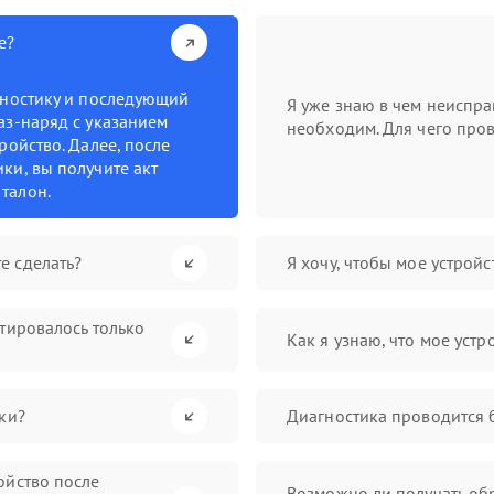
е?
гностику и последующий
Я уже знаю в чем неиспра
аз-наряд с указанием
необходим. Для чего пров
ройство. Далее, после
ки, вы получите акт
талон.
е сделать?
Я хочу, чтобы мое устрой
нтировалось только
Как я узнаю, что мое устр
ки?
Диагностика проводится 
ойство после
Возможно ли получать обр