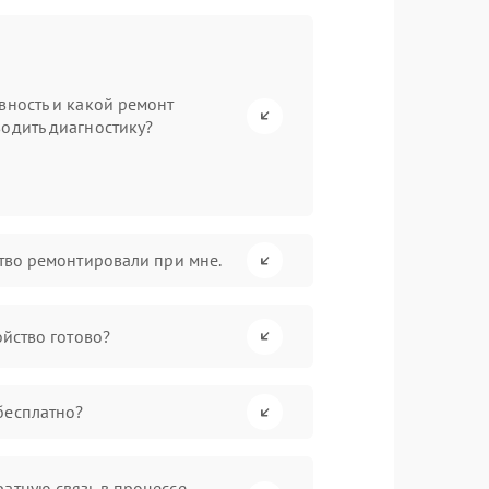
вность и какой ремонт
одить диагностику?
ство ремонтировали при мне.
ойство готово?
бесплатно?
атную связь в процессе