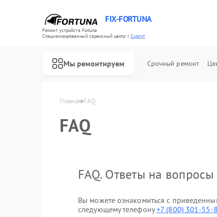
FIX-FORTUNA
Ремонт устройств Fortuna
Специализированный cервисный центр г.
Сургут
Мы ремонтируем
Срочный ремонт
Це
Главная
FAQ
Ремонт оптических прицелов Fortuna
FAQ
FAQ. Ответы на вопросы
Вы можете ознакомиться с приведенным
следующему телефону
+7 (800) 301-55-